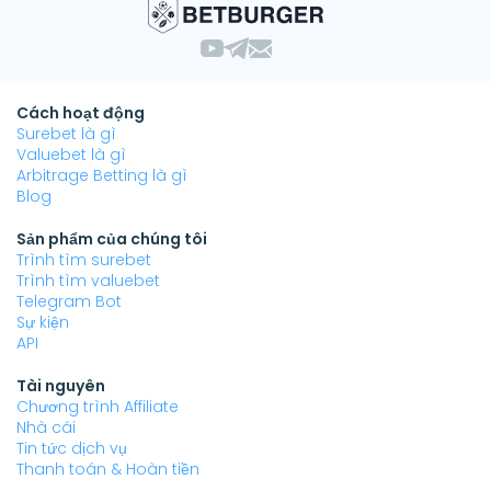
Cách hoạt động
Surebet là gì
Valuebet là gì
Arbitrage Betting là gì
Blog
Sản phẩm của chúng tôi
Trình tìm surebet
Trình tìm valuebet
Telegram Bot
Sự kiện
API
Tài nguyên
Chương trình Affiliate
Nhà cái
Tin tức dịch vụ
Thanh toán & Hoàn tiền