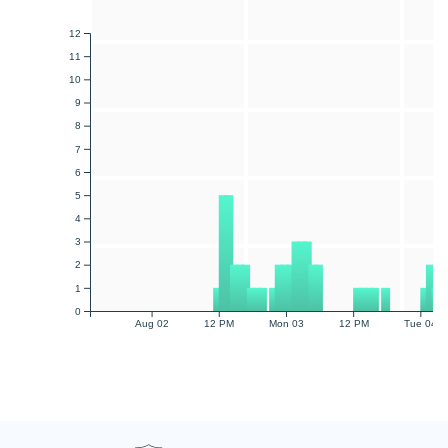
12
11
10
9
8
7
6
5
4
3
2
1
0
Aug 02
12 PM
Mon 03
12 PM
Tue 04