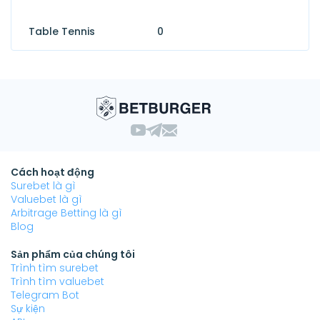
Table Tennis
0
Cách hoạt động
Surebet là gì
Valuebet là gì
Arbitrage Betting là gì
Blog
Sản phẩm của chúng tôi
Trình tìm surebet
Trình tìm valuebet
Telegram Bot
Sự kiện