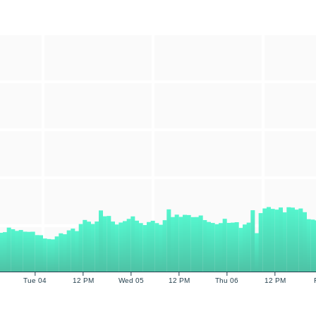
Tue 04
12 PM
Wed 05
12 PM
Thu 06
12 PM