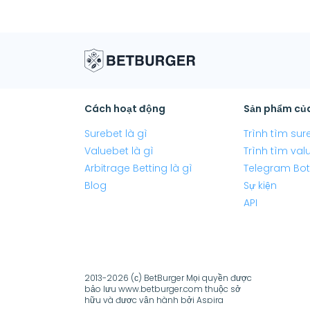
Cách hoạt động
Sản phẩm của
Surebet là gì
Trình tìm sur
Valuebet là gì
Trình tìm val
Arbitrage Betting là gì
Telegram Bot
Blog
Sự kiện
API
2013-2026 (с) BetBurger Mọi quyền được
bảo lưu
www.betburger.com thuộc sở
hữu và được vận hành bởi Aspira