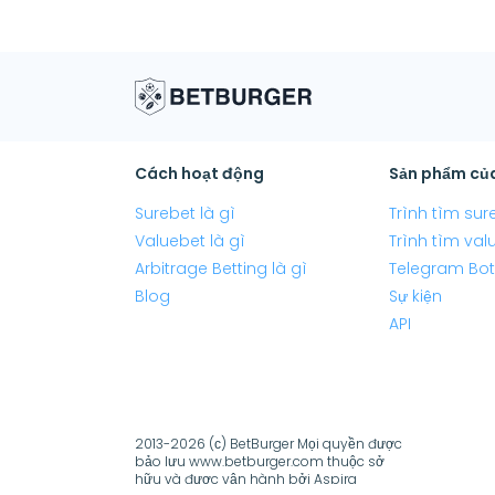
Cách hoạt động
Sản phẩm của
Surebet là gì
Trình tìm sur
Valuebet là gì
Trình tìm val
Arbitrage Betting là gì
Telegram Bot
Blog
Sự kiện
API
2013-2026 (с) BetBurger Mọi quyền được
bảo lưu
www.betburger.com thuộc sở
hữu và được vận hành bởi Aspira