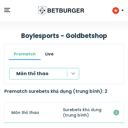
Boylesports - Goldbetshop
Prematch
Live
Môn thể thao
Thời gian
Prematch surebets khả dụng (trung bình): 2
Môn thể thao
Surebets khả dụng
Môn thể thao
(trung bình)