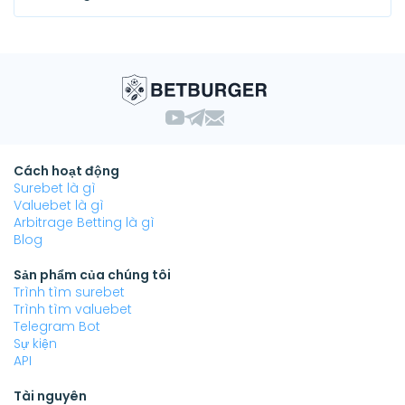
Cách hoạt động
Surebet là gì
Valuebet là gì
Arbitrage Betting là gì
Blog
Sản phẩm của chúng tôi
Trình tìm surebet
Trình tìm valuebet
Telegram Bot
Sự kiện
API
Tài nguyên