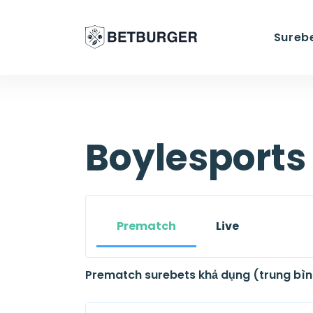
Sureb
Boylesports
Prematch
Live
Prematch surebets khả dụng (trung bìn