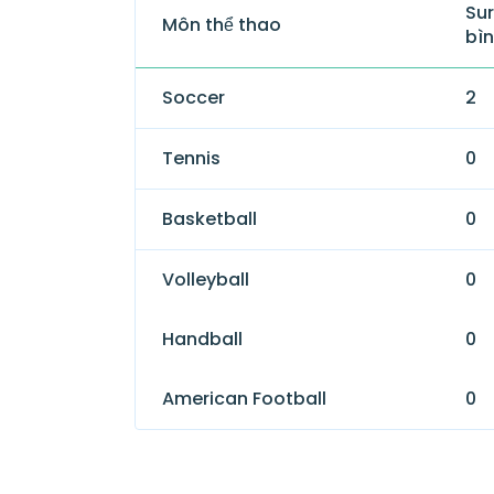
Sur
Môn thể thao
bìn
Soccer
2
Tennis
0
Basketball
0
Volleyball
0
Handball
0
American Football
0