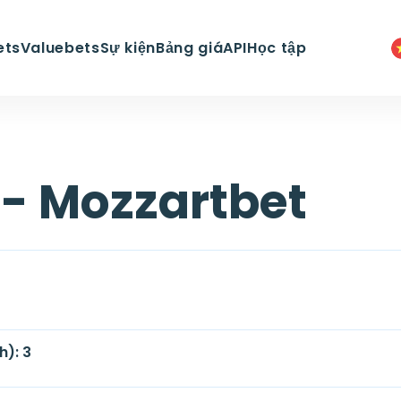
ets
Valuebets
Sự kiện
Bảng giá
API
Học tập
 - Mozzartbet
h): 3