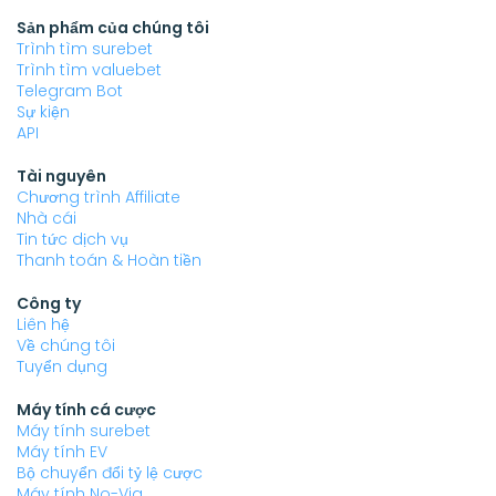
Sản phẩm của chúng tôi
Trình tìm surebet
Trình tìm valuebet
Telegram Bot
Sự kiện
API
Tài nguyên
Chương trình Affiliate
Nhà cái
Tin tức dịch vụ
Thanh toán & Hoàn tiền
Công ty
Liên hệ
Về chúng tôi
Tuyển dụng
Máy tính cá cược
Máy tính surebet
Máy tính EV
Bộ chuyển đổi tỷ lệ cược
Máy tính No-Vig