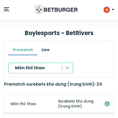
Boylesports - BetRivers
Prematch
Live
Môn thể thao
Thời gian
Prematch surebets khả dụng (trung bình): 24
Môn thể thao
Surebets khả dụng
Môn thể thao
(trung bình)