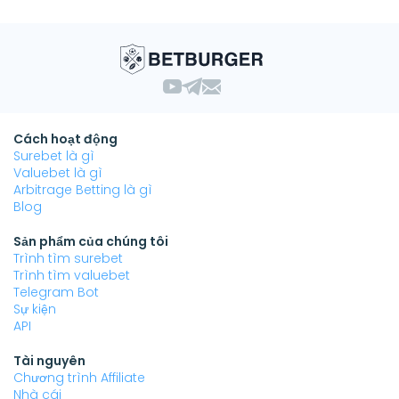
Cách hoạt động
Surebet là gì
Valuebet là gì
Arbitrage Betting là gì
Blog
Sản phẩm của chúng tôi
Trình tìm surebet
Trình tìm valuebet
Telegram Bot
Sự kiện
API
Tài nguyên
Chương trình Affiliate
Nhà cái