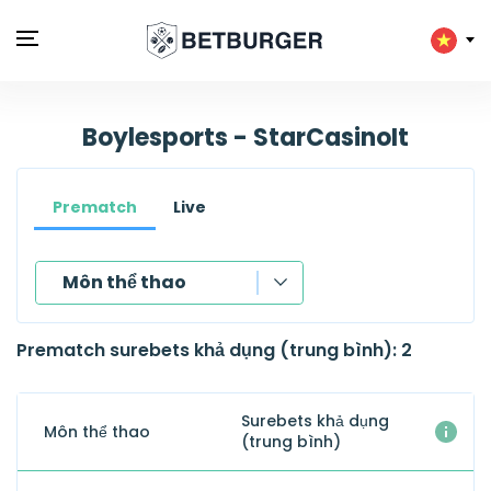
Boylesports - StarCasinoIt
Prematch
Live
Môn thể thao
Thời gian
Prematch surebets khả dụng (trung bình): 2
Môn thể thao
Surebets khả dụng
Môn thể thao
(trung bình)