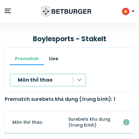
Boylesports - StakeIt
Prematch
Live
Môn thể thao
Thời gian
Prematch surebets khả dụng (trung bình): 1
Môn thể thao
Surebets khả dụng
Môn thể thao
(trung bình)