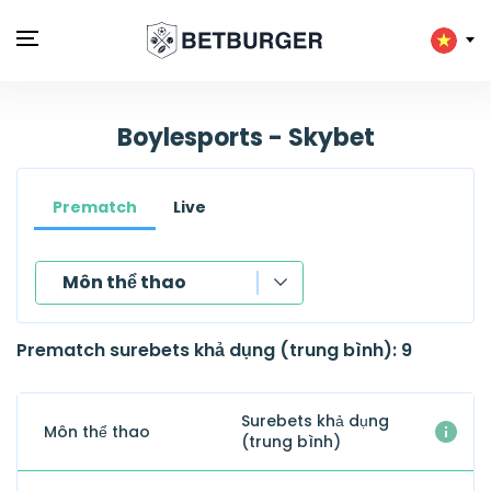
Boylesports - Skybet
Prematch
Live
Môn thể thao
Thời gian
Prematch surebets khả dụng (trung bình): 9
Môn thể thao
Surebets khả dụng
Môn thể thao
(trung bình)