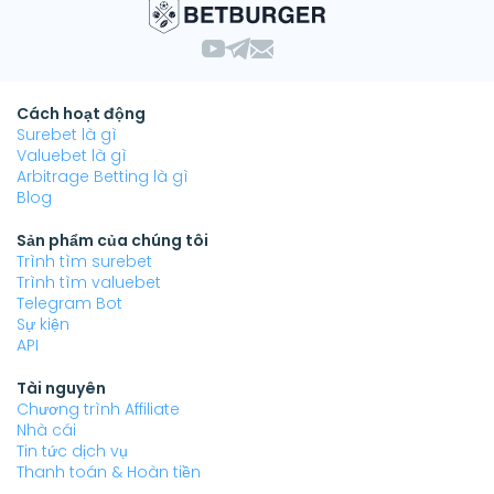
Cách hoạt động
Surebet là gì
Valuebet là gì
Arbitrage Betting là gì
Blog
Sản phẩm của chúng tôi
Trình tìm surebet
Trình tìm valuebet
Telegram Bot
Sự kiện
API
Tài nguyên
Chương trình Affiliate
Nhà cái
Tin tức dịch vụ
Thanh toán & Hoàn tiền