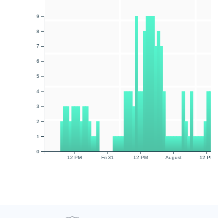
9
8
7
6
5
4
3
2
1
0
12 PM
Fri 31
12 PM
August
12 PM