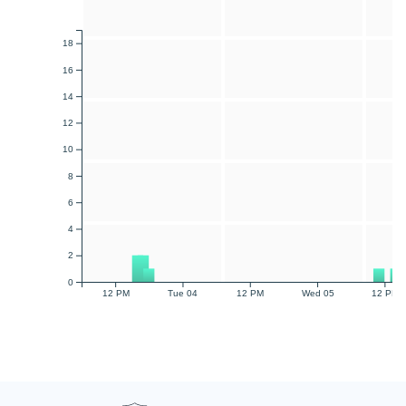
18
16
14
12
10
8
6
4
2
0
12 PM
Tue 04
12 PM
Wed 05
12 PM