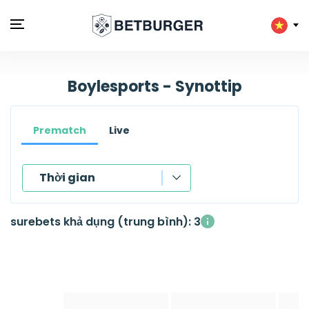
Boylesports - Synottip
Prematch
Live
Thời gian
Thời gian
surebets khả dụng (trung bình): 3
Môn thể thao