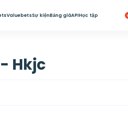
ets
Valuebets
Sự kiện
Bảng giá
API
Học tập
- Hkjc