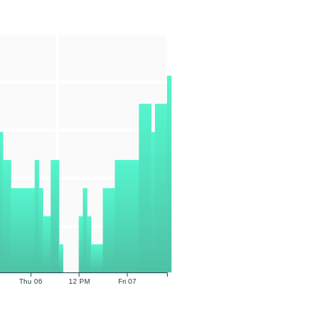
Thu 06
12 PM
Fri 07