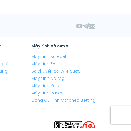
y
Máy tính cá cược
Máy tính surebet
g tôi
Máy tính EV
dụng
Bộ chuyển đổi tỷ lệ cược
Máy tính No-Vig
Máy tính Kelly
Máy tính Parlay
Công Cụ Tính Matched Betting
ngs