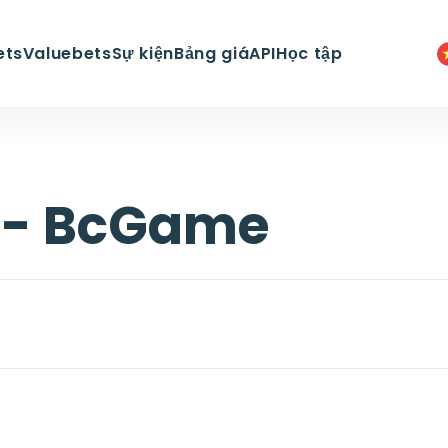
ets
Valuebets
Sự kiện
Bảng giá
API
Học tập
s - BcGame