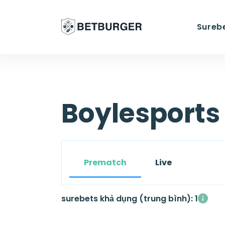
Sureb
Boylesport
Prematch
Live
surebets khả dụng (trung bình): 1