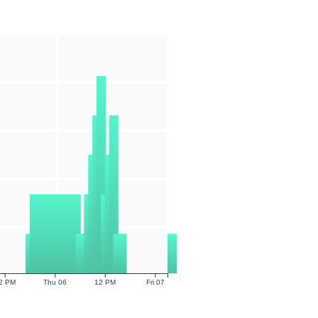
2 PM
Thu 06
12 PM
Fri 07