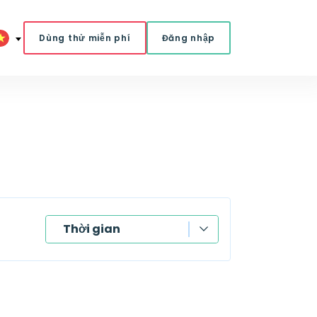
Dùng thử miễn phí
Đăng nhập
Thời gian
Thời gian
Môn thể thao