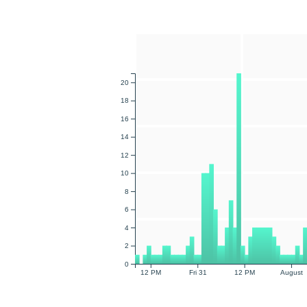
20
18
16
14
12
10
8
6
4
2
0
12 PM
Fri 31
12 PM
August