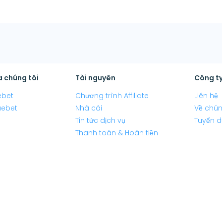
 chúng tôi
Tài nguyên
Công t
ebet
Chương trình Affiliate
Liên hệ
uebet
Nhà cái
Về chún
Tin tức dịch vụ
Tuyển 
Thanh toán & Hoàn tiền
Chính sách quyền riêng tư
Điều khoản sử dụng
Privacy Setti