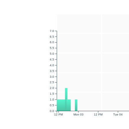
7.0
6.5
6.0
5.5
5.0
4.5
4.0
3.5
3.0
2.5
2.0
1.5
1.0
0.5
0.0
12 PM
Mon 03
12 PM
Tue 04