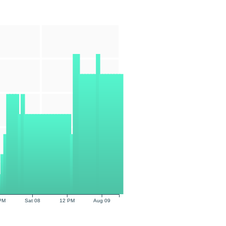
PM
Sat 08
12 PM
Aug 09