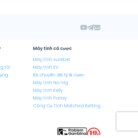
y
Máy tính cá cược
Máy tính surebet
g tôi
Máy tính EV
dụng
Bộ chuyển đổi tỷ lệ cược
Máy tính No-Vig
Máy tính Kelly
Máy tính Parlay
Công Cụ Tính Matched Betting
ngs