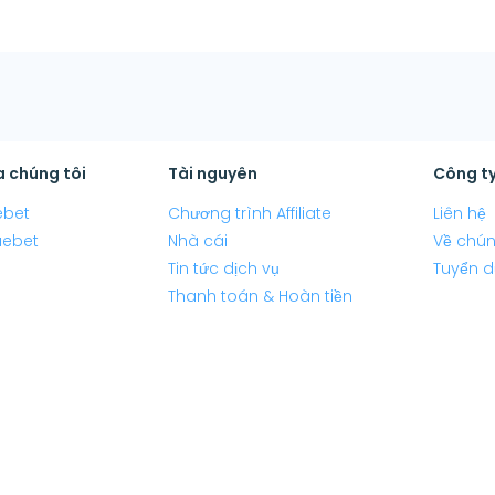
 chúng tôi
Tài nguyên
Công t
ebet
Chương trình Affiliate
Liên hệ
uebet
Nhà cái
Về chún
Tin tức dịch vụ
Tuyển 
Thanh toán & Hoàn tiền
Chính sách quyền riêng tư
Điều khoản sử dụng
Privacy Setti