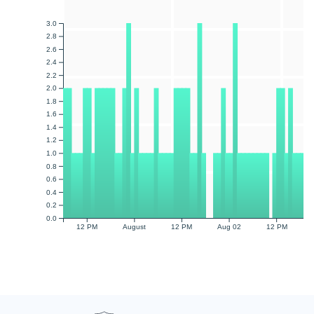
3.0
2.8
2.6
2.4
2.2
2.0
1.8
1.6
1.4
1.2
1.0
0.8
0.6
0.4
0.2
0.0
12 PM
August
12 PM
Aug 02
12 PM