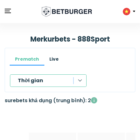
Merkurbets - 888Sport
Prematch
Live
Thời gian
Thời gian
surebets khả dụng (trung bình): 2
Môn thể thao