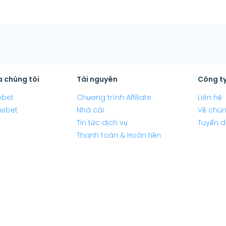
 chúng tôi
Tài nguyên
Công t
ebet
Chương trình Affiliate
Liên hệ
uebet
Nhà cái
Về chún
Tin tức dịch vụ
Tuyển 
Thanh toán & Hoàn tiền
Chính sách quyền riêng tư
Điều khoản sử dụng
Privacy Setti