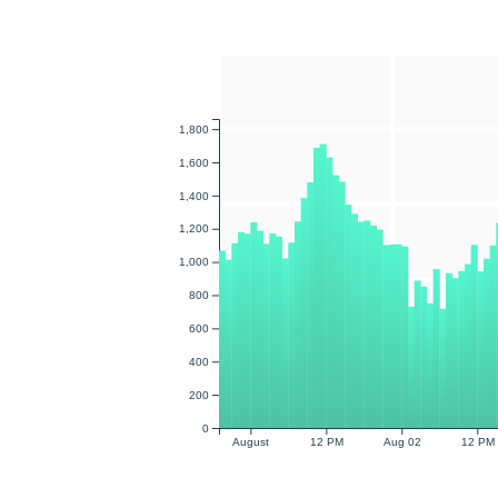
1,800
1,600
1,400
1,200
1,000
800
600
400
200
0
August
12 PM
Aug 02
12 PM