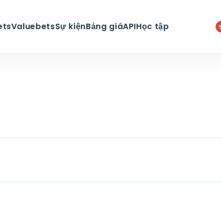
ets
Valuebets
Sự kiện
Bảng giá
API
Học tập