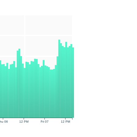
Môn thể thao
hu 06
12 PM
Fri 07
12 PM