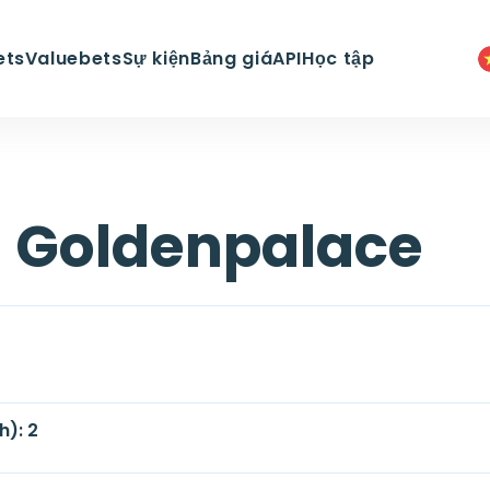
ets
Valuebets
Sự kiện
Bảng giá
API
Học tập
- Goldenpalace
h): 2