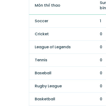
Sur
Môn thể thao
bìn
Soccer
1
Cricket
0
League of Legends
0
Tennis
0
Baseball
0
Rugby League
0
Basketball
0