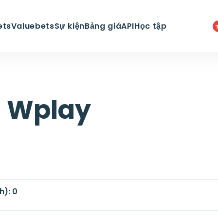
ets
Valuebets
Sự kiện
Bảng giá
API
Học tập
- Wplay
h): 0