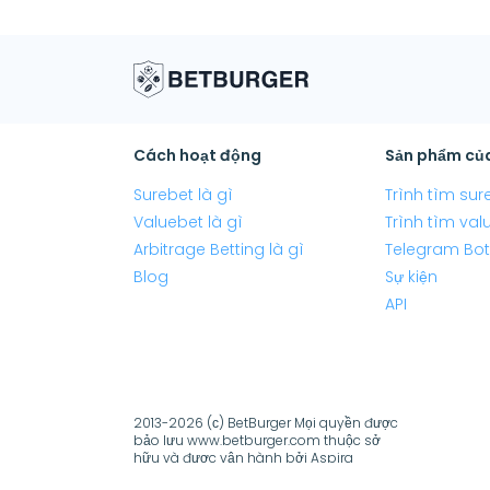
Cách hoạt động
Sản phẩm của
Surebet là gì
Trình tìm sur
Valuebet là gì
Trình tìm val
Arbitrage Betting là gì
Telegram Bot
Blog
Sự kiện
API
2013-2026 (с) BetBurger Mọi quyền được
bảo lưu
www.betburger.com thuộc sở
hữu và được vận hành bởi Aspira
Limited