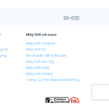
y
Máy tính cá cược
Máy tính surebet
g tôi
Máy tính EV
dụng
Bộ chuyển đổi tỷ lệ cược
Máy tính No-Vig
Máy tính Kelly
Máy tính Parlay
Công Cụ Tính Matched Betting
ngs