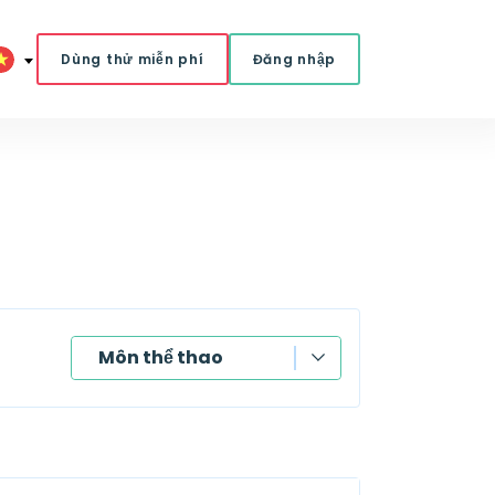
Dùng thử miễn phí
Đăng nhập
Môn thể thao
Thời gian
Môn thể thao