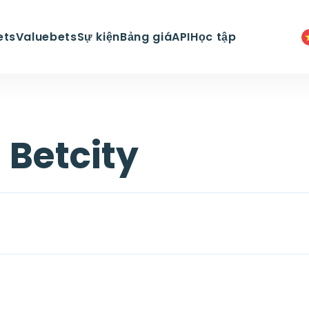
ets
Valuebets
Sự kiện
Bảng giá
API
Học tập
 Betcity