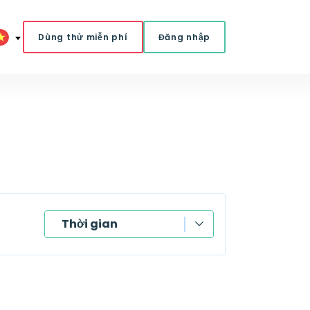
Dùng thử miễn phí
Đăng nhập
Thời gian
Thời gian
Môn thể thao