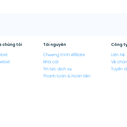
 chúng tôi
Tài nguyên
Công t
ebet
Chương trình Affiliate
Liên hệ
uebet
Nhà cái
Về chún
Tin tức dịch vụ
Tuyển 
Thanh toán & Hoàn tiền
Chính sách quyền riêng tư
Điều khoản sử dụng
Privacy Setti