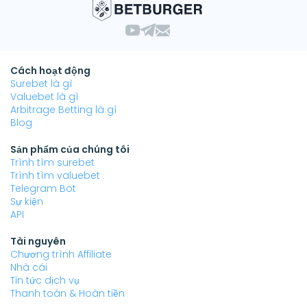
Cách hoạt động
Surebet là gì
Valuebet là gì
Arbitrage Betting là gì
Blog
Sản phẩm của chúng tôi
Trình tìm surebet
Trình tìm valuebet
Telegram Bot
Sự kiện
API
Tài nguyên
Chương trình Affiliate
Nhà cái
Tin tức dịch vụ
Thanh toán & Hoàn tiền