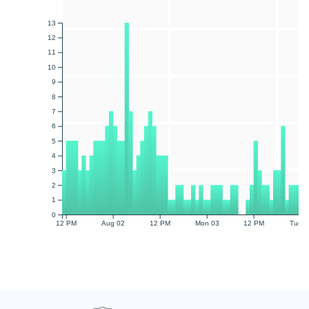
13
12
11
10
9
8
7
6
5
4
3
2
1
0
12 PM
Aug 02
12 PM
Mon 03
12 PM
Tue 0