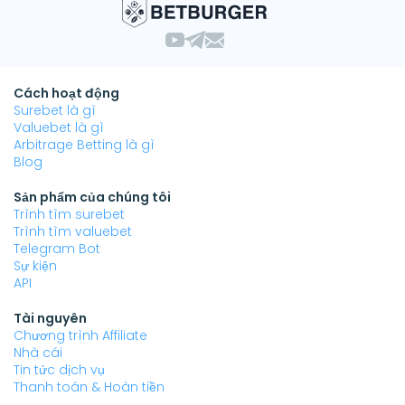
Cách hoạt động
Surebet là gì
Valuebet là gì
Arbitrage Betting là gì
Blog
Sản phẩm của chúng tôi
Trình tìm surebet
Trình tìm valuebet
Telegram Bot
Sự kiện
API
Tài nguyên
Chương trình Affiliate
Nhà cái
Tin tức dịch vụ
Thanh toán & Hoàn tiền