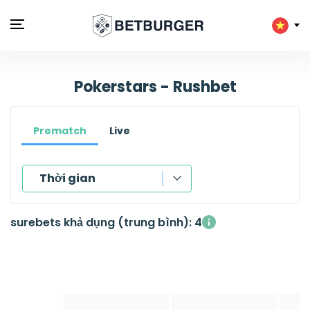
Pokerstars - Rushbet
Prematch
Live
Thời gian
Thời gian
surebets khả dụng (trung bình): 4
Môn thể thao