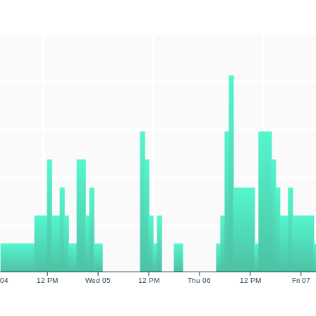
 04
12 PM
Wed 05
12 PM
Thu 06
12 PM
Fri 07