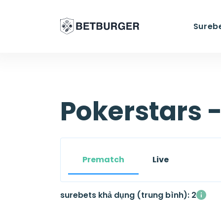
Sureb
Pokerstars -
Prematch
Live
surebets khả dụng (trung bình): 2