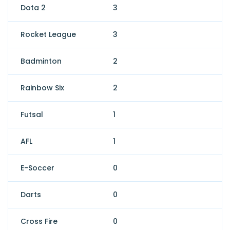
Dota 2
3
Rocket League
3
Badminton
2
Rainbow Six
2
Futsal
1
AFL
1
E-Soccer
0
Darts
0
Cross Fire
0