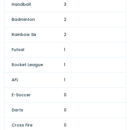
Handball
3
Badminton
2
Rainbow Six
2
Futsal
1
Rocket League
1
AFL
1
E-Soccer
0
Darts
0
Cross Fire
0