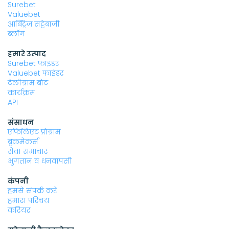
Surebet
Valuebet
आर्बिट्रेज सट्टेबाजी
ब्लॉग
हमारे उत्पाद
Surebet फाइंडर
Valuebet फाइंडर
टेलीग्राम बोट
कार्यक्रम
API
संसाधन
एफिलिएट प्रोग्राम
बुकमेकर्स
सेवा समाचार
भुगतान व धनवापसी
कंपनी
हमसे संपर्क करें
हमारा परिचय
करियर