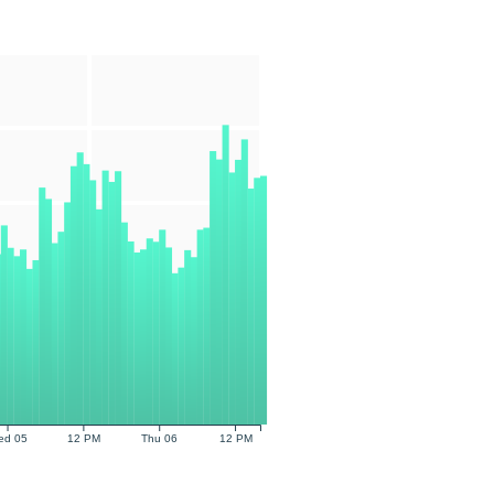
体育
ed 05
12 PM
Thu 06
12 PM