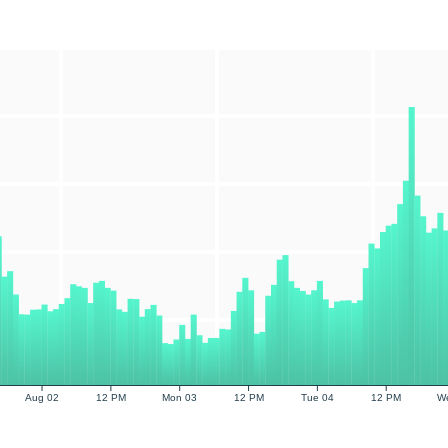
Aug 02
12 PM
Mon 03
12 PM
Tue 04
12 PM
W