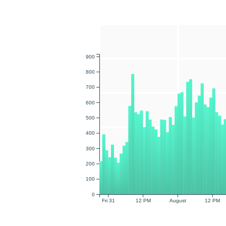
900
800
700
600
500
400
300
200
100
0
Fri 31
12 PM
August
12 PM