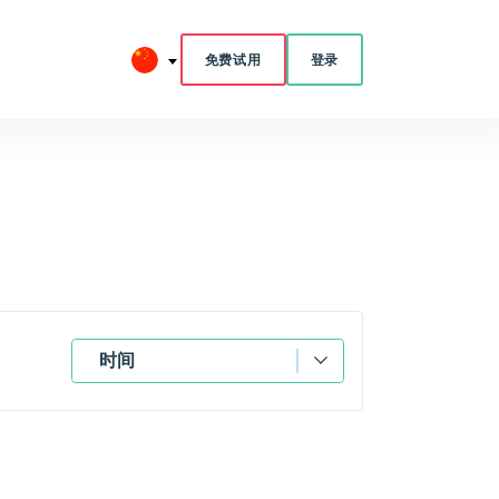
免费试用
登录
时间
博彩公司
时间