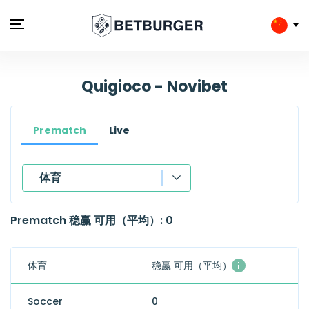
Quigioco - Novibet
Prematch
Live
体育
时间
Prematch 稳赢 可用（平均）: 0
体育
体育
稳赢 可用（平均）
Soccer
0