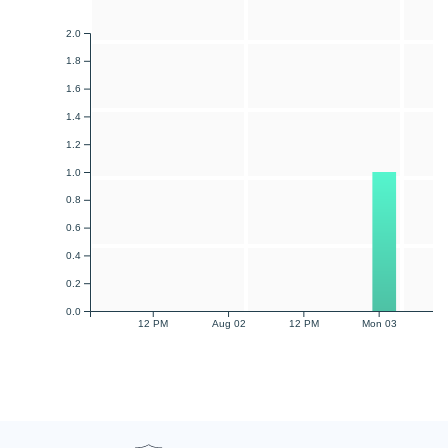
2.0
1.8
1.6
1.4
1.2
1.0
0.8
0.6
0.4
0.2
0.0
12 PM
Aug 02
12 PM
Mon 03
1