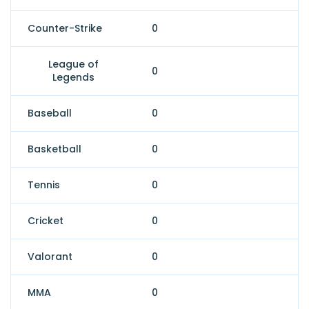
Counter-Strike
0
League of
0
Legends
Baseball
0
Basketball
0
Tennis
0
Cricket
0
Valorant
0
MMA
0