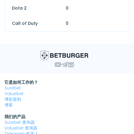
Dota 2
0
Call of Duty
0
它是如何工作的？
Surebet
Valuebet
博彩套利
博客
我们的产品
Surebet 查询器
Valuebet 查询器
Telegram 机器人