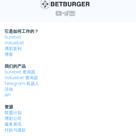
它是如何工作的？
Surebet
Valuebet
博彩套利
博客
我们的产品
Surebet 查询器
Valuebet 查询器
Telegram 机器人
活动
API
资源
联盟计划
博彩公司
服务资讯
付款与退款