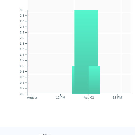
3.0
2.8
2.6
2.4
2.2
2.0
1.8
1.6
1.4
1.2
1.0
0.8
0.6
0.4
0.2
0.0
August
12 PM
Aug 02
12 PM