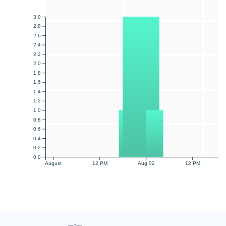
3.0
2.8
2.6
2.4
2.2
2.0
1.8
1.6
1.4
1.2
1.0
0.8
0.6
0.4
0.2
0.0
August
12 PM
Aug 02
12 PM