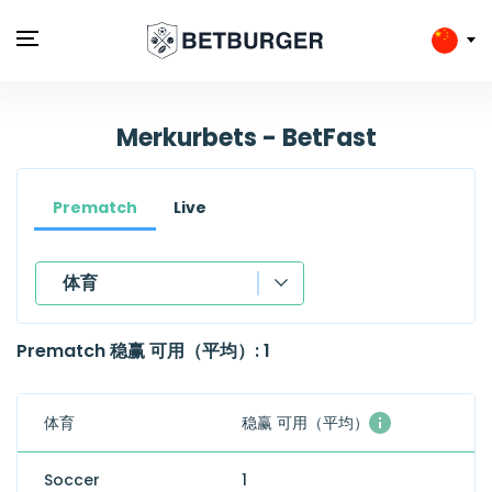
Merkurbets - BetFast
Prematch
Live
体育
时间
Prematch 稳赢 可用（平均）: 1
体育
体育
稳赢 可用（平均）
Soccer
1