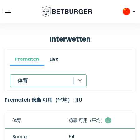
Interwetten
Prematch
Live
体育
博彩公司
Prematch 稳赢 可用（平均）: 110
时间
体育
稳赢 可用（平均）
体育
Soccer
94