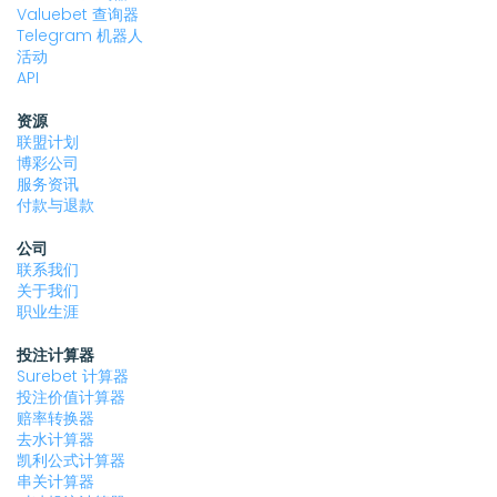
Valuebet 查询器
Telegram 机器人
活动
API
资源
联盟计划
博彩公司
服务资讯
付款与退款
公司
联系我们
关于我们
职业生涯
投注计算器
Surebet 计算器
投注价值计算器
赔率转换器
去水计算器
凯利公式计算器
串关计算器