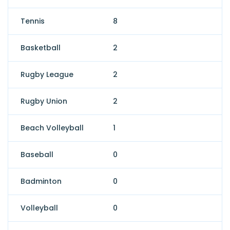
Tennis
8
Basketball
2
Rugby League
2
Rugby Union
2
Beach Volleyball
1
Baseball
0
Badminton
0
Volleyball
0