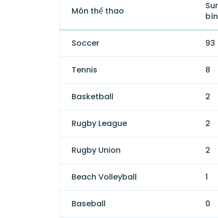
Sur
Môn thể thao
bìn
Soccer
93
Tennis
8
Basketball
2
Rugby League
2
Rugby Union
2
Beach Volleyball
1
Baseball
0