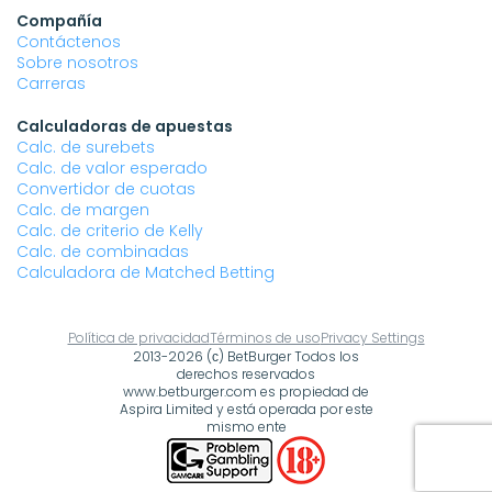
Compañía
Contáctenos
Sobre nosotros
Carreras
Calculadoras de apuestas
Calc. de surebets
Calc. de valor esperado
Convertidor de cuotas
Calc. de margen
Calc. de criterio de Kelly
Calc. de combinadas
Calculadora de Matched Betting
Política de privacidad
Términos de uso
Privacy Settings
2013-2026 (с) BetBurger Todos los
derechos reservados
www.betburger.com es propiedad de
Aspira Limited y está operada por este
mismo ente