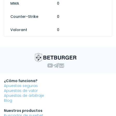
MMA
0
Counter-Strike
0
Valorant
0
¿Cómo funciona?
Apuestas seguras
Apuestas de valor
Apuestas de arbitraje
Blog
Nuestros productos
Buscador de surebet