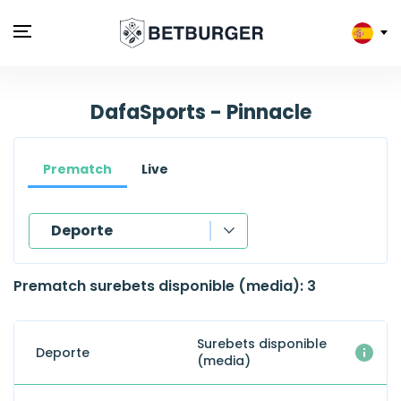
DafaSports - Pinnacle
Prematch
Live
Deporte
Tiempo
Prematch surebets disponible (media): 3
Deporte
Surebets disponible
Deporte
(media)