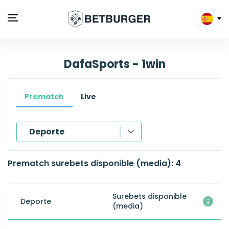
DafaSports - 1win
Prematch
Live
Deporte
Tiempo
Prematch surebets disponible (media): 4
Deporte
Surebets disponible
Deporte
(media)