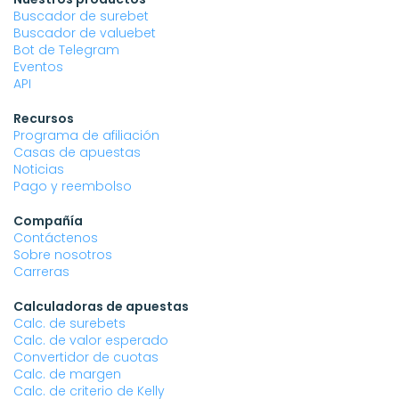
Buscador de surebet
Buscador de valuebet
Bot de Telegram
Eventos
API
Recursos
Programa de afiliación
Casas de apuestas
Noticias
Pago y reembolso
Compañía
Contáctenos
Sobre nosotros
Carreras
Calculadoras de apuestas
Calc. de surebets
Calc. de valor esperado
Convertidor de cuotas
Calc. de margen
Calc. de criterio de Kelly