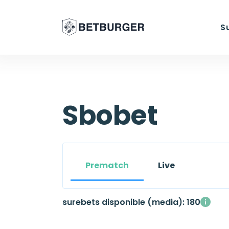
S
Sbobet
Prematch
Live
surebets disponible (media): 180