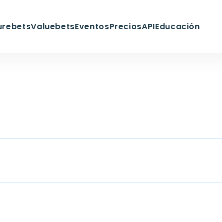
urebets
Valuebets
Eventos
Precios
API
Educación