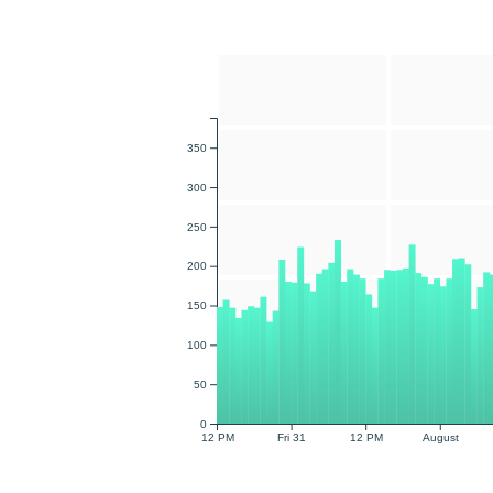
350
300
250
200
150
100
50
0
12 PM
Fri 31
12 PM
August