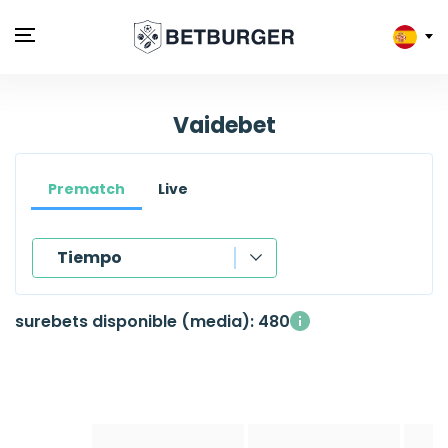
Vaidebet
Prematch
Live
Tiempo
Casas de apuestas
surebets disponible (media): 480
Tiempo
Deporte