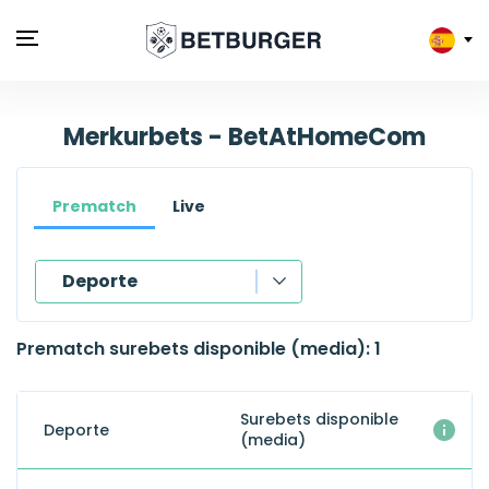
Merkurbets - BetAtHomeCom
Prematch
Live
Deporte
Tiempo
Prematch surebets disponible (media): 1
Deporte
Surebets disponible
Deporte
(media)