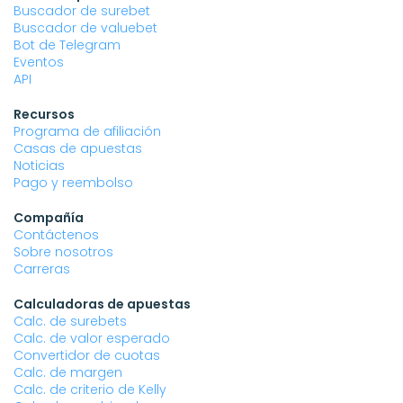
Buscador de surebet
Buscador de valuebet
Bot de Telegram
Eventos
API
Recursos
Programa de afiliación
Casas de apuestas
Noticias
Pago y reembolso
Compañía
Contáctenos
Sobre nosotros
Carreras
Calculadoras de apuestas
Calc. de surebets
Calc. de valor esperado
Convertidor de cuotas
Calc. de margen
Calc. de criterio de Kelly