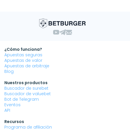
¿Cómo funciona?
Apuestas seguras
Apuestas de valor
Apuestas de arbitraje
Blog
Nuestros productos
Buscador de surebet
Buscador de valuebet
Bot de Telegram
Eventos
API
Recursos
Programa de afiliación