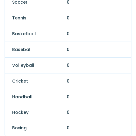
Soccer
0
Tennis
0
Basketball
0
Baseball
0
Volleyball
0
Cricket
0
Handball
0
Hockey
0
Boxing
0