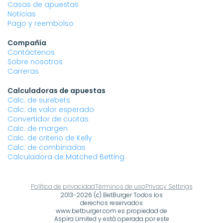
Casas de apuestas
Noticias
Pago y reembolso
Compañía
Contáctenos
Sobre nosotros
Carreras
Calculadoras de apuestas
Calc. de surebets
Calc. de valor esperado
Convertidor de cuotas
Calc. de margen
Calc. de criterio de Kelly
Calc. de combinadas
Calculadora de Matched Betting
Política de privacidad
Términos de uso
Privacy Settings
2013-2026 (с) BetBurger Todos los
derechos reservados
www.betburger.com es propiedad de
Aspira Limited y está operada por este