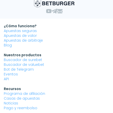
¿Cómo funciona?
Apuestas seguras
Apuestas de valor
Apuestas de arbitraje
Blog
Nuestros productos
Buscador de surebet
Buscador de valuebet
Bot de Telegram
Eventos
API
Recursos
Programa de afiliación
Casas de apuestas
Noticias
Pago y reembolso