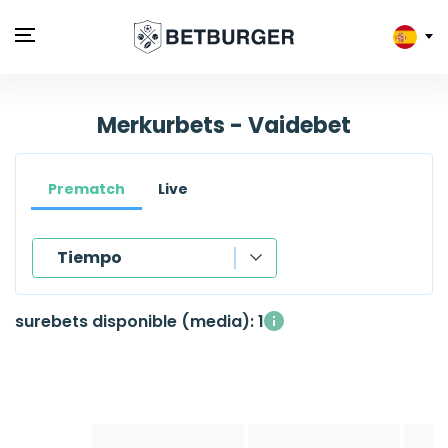
Merkurbets - Vaidebet
Prematch
Live
Tiempo
Tiempo
surebets disponible (media): 1
Deporte