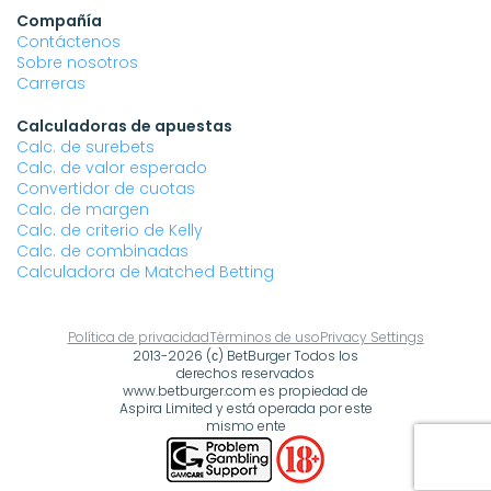
Compañía
Contáctenos
Sobre nosotros
Carreras
Calculadoras de apuestas
Calc. de surebets
Calc. de valor esperado
Convertidor de cuotas
Calc. de margen
Calc. de criterio de Kelly
Calc. de combinadas
Calculadora de Matched Betting
Política de privacidad
Términos de uso
Privacy Settings
2013-2026 (с) BetBurger Todos los
derechos reservados
www.betburger.com es propiedad de
Aspira Limited y está operada por este
mismo ente