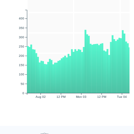
400
350
300
250
200
150
100
50
0
Aug 02
12 PM
Mon 03
12 PM
Tue 04