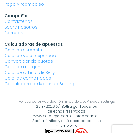
Pago y reembolso
Compañía
Contáctenos
Sobre nosotros
Carreras
Calculadoras de apuestas
Calc. de surebets
Calc. de valor esperado
Convertidor de cuotas
Calc. de margen
Calc. de criterio de Kelly
Calc. de combinadas
Calculadora de Matched Betting
Política de privacidad
Términos de uso
Privacy Settings
2013-2026 (с) BetBurger Todos los
derechos reservados
www.betburger.com es propiedad de
Aspira Limited y está operada por este
mismo ente