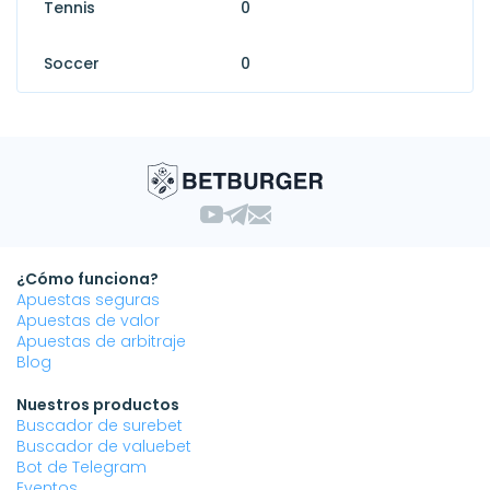
Tennis
0
Soccer
0
¿Cómo funciona?
Apuestas seguras
Apuestas de valor
Apuestas de arbitraje
Blog
Nuestros productos
Buscador de surebet
Buscador de valuebet
Bot de Telegram
Eventos