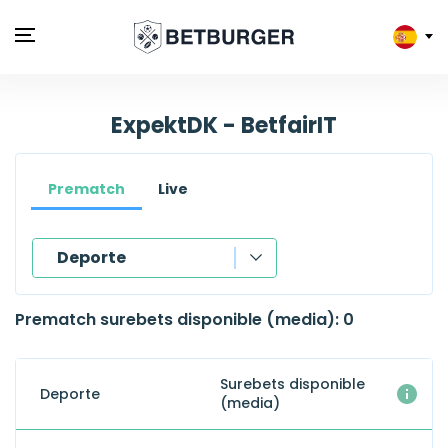
ExpektDK - BetfairIT
Prematch
Live
Deporte
Tiempo
Prematch surebets disponible (media): 0
Deporte
Surebets disponible
Deporte
(media)