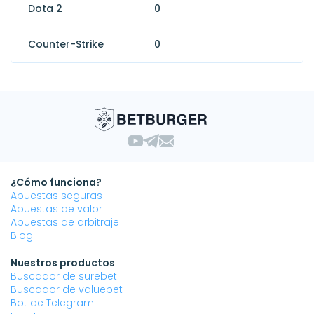
Dota 2
0
Counter-Strike
0
¿Cómo funciona?
Apuestas seguras
Apuestas de valor
Apuestas de arbitraje
Blog
Nuestros productos
Buscador de surebet
Buscador de valuebet
Bot de Telegram