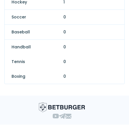
Hockey
1
Soccer
0
Baseball
0
Handball
0
Tennis
0
Boxing
0