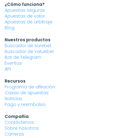
¿Cómo funciona?
Apuestas seguras
Apuestas de valor
Apuestas de arbitraje
Blog
Nuestros productos
Buscador de surebet
Buscador de valuebet
Bot de Telegram
Eventos
API
Recursos
Programa de afiliación
Casas de apuestas
Noticias
Pago y reembolso
Compañía
Contáctenos
Sobre nosotros
Carreras